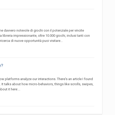
 davvero notevole di giochi con il potenziale per vincite
libreria impressionante, oltre 10.000 giochi, inclusi tanti con
icerca di nuove opportunità puoi visitare...
y?
ow platforms analyze our interactions. There's an article I found
. It talks about how micro-behaviors, things like scrolls, swipes,
out it here:...