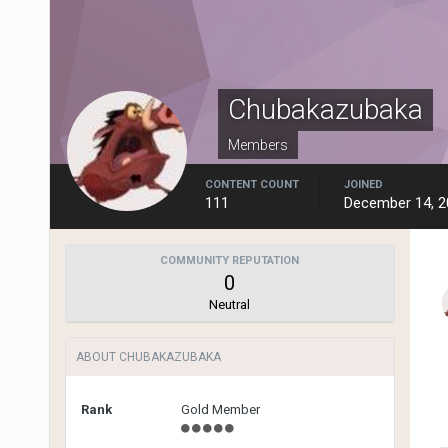
Chubakazubaka
Members
CONTENT COUNT
JOINED
111
December 14, 2
COMMUNITY REPUTATION
0
Neutral
ABOUT CHUBAKAZUBAKA
Rank
Gold Member