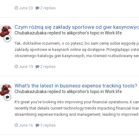
June 23
2 replies
Czym różnią się zakłady sportowe od gier kasynowyc
Chubakazubaka
replied to
alikprohor
's topic in
Work life
Tak, dokładnie rozumiem, o co pytasz, bo sam cenię sobie wygodę p
zakłady sportowe w kasynach online są dostępne. Przeglądając ostatni
obszernego katalogu gier kasynowych, ma również rozbudowany serw
June 19
2 replies
What's the latest in business expense tracking tools?
Chubakazubaka
replied to
alikprohor
's topic in
Work life
It's great you're looking into improving your financial operations; it 
recently that details current technology trends impacting financial m
streamlining expense tracking and management, leading to improved dat
June 16
3 replies