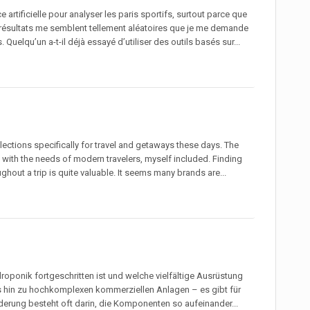
 artificielle pour analyser les paris sportifs, surtout parce que
es résultats me semblent tellement aléatoires que je me demande
Quelqu’un a-t-il déjà essayé d’utiliser des outils basés sur...
lections specifically for travel and getaways these days. The
 with the needs of modern travelers, myself included. Finding
hout a trip is quite valuable. It seems many brands are...
ydroponik fortgeschritten ist und welche vielfältige Ausrüstung
is hin zu hochkomplexen kommerziellen Anlagen – es gibt für
rung besteht oft darin, die Komponenten so aufeinander...