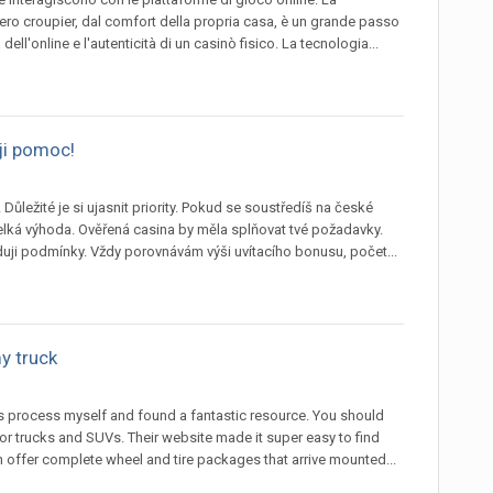
 vero croupier, dal comfort della propria casa, è un grande passo
l'online e l'autenticità di un casinò fisico. La tecnologia...
ji pomoc!
ůležité je si ujasnit priority. Pokud se soustředíš na české
elká výhoda. Ověřená casina by měla splňovat tvé požadavky.
uji podmínky. Vždy porovnávám výši uvítacího bonusu, počet...
y truck
his process myself and found a fantastic resource. You should
for trucks and SUVs. Their website made it super easy to find
n offer complete wheel and tire packages that arrive mounted...