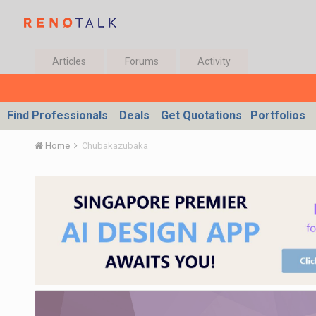
Articles
Forums
Activity
Find Professionals
Deals
Get Quotations
Portfolios
Home
Chubakazubaka