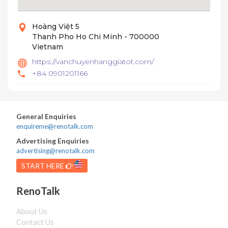
Hoàng Việt 5
Thanh Pho Ho Chi Minh - 700000
Vietnam
https://vanchuyenhanggiatot.com/
+84 0901201166
General Enquiries
enquireme@renotalk.com
Advertising Enquiries
advertising@renotalk.com
START HERE
RenoTalk
About Us
Contact Us