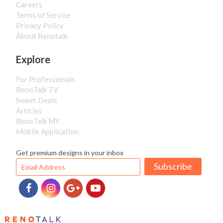
Careers
Terms of Service
Privacy Policy
About Renotalk
Explore
For Professionals
RenoTalk TV
Sweet Deals
Articles
RenoTalk MY
Mobile Application
Get premium designs in your inbox
Subscribe